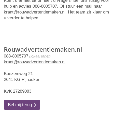
Komt u er niet uit of heeft u vragen? Bel ons rustig voor
hulp en advies 088-8005707. Of stuur een mail naar
krant@rouwadvertentiemaken.nl
. Het team zit klaar om
u verder te helpen.
Rouwadvertentiemaken.nl
088-8005707
(lokaal tarief)
krant@rouwadvertentiemaken.nl
Boezemweg 21
2641 KG Pijnacker
KvK 27289083
Bel mij terug