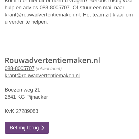
Komt u er niet uit of heeft u vragen? Bel ons rustig voor
hulp en advies 088-8005707. Of stuur een mail naar
krant@rouwadvertentiemaken.nl
. Het team zit klaar om
u verder te helpen.
Rouwadvertentiemaken.nl
088-8005707
(lokaal tarief)
krant@rouwadvertentiemaken.nl
Boezemweg 21
2641 KG Pijnacker
KvK 27289083
Bel mij terug