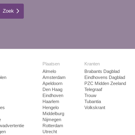
Zoek
Plaatsen
Kranten
Almelo
Brabants Dagblad
len
Amsterdam
Eindhovens Dagblad
Apeldoorn
PZC Midden Zeeland
Den Haag
Telegraaf
Eindhoven
Trouw
Haarlem
Tubantia
ies
Hengelo
Volkskrant
Middelburg
e
Nijmegen
uwadvertentie
Rotterdam
gen
Utrecht