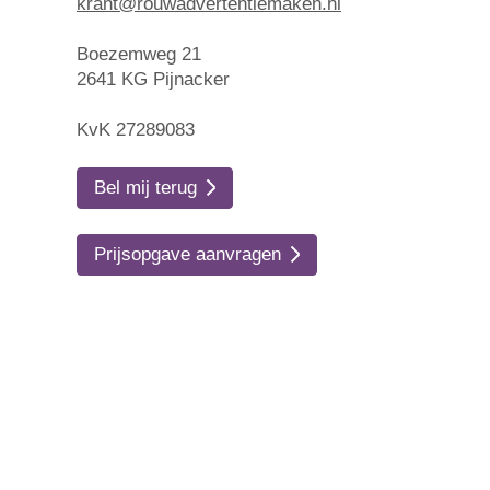
krant@rouwadvertentiemaken.nl
Boezemweg 21
2641 KG Pijnacker
KvK 27289083
Bel mij terug
Prijsopgave aanvragen