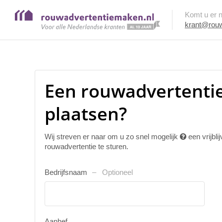
Komt u er ni
krant@rouw
Een rouwadvertentie
plaatsen?
Wij streven er naar om u zo snel mogelijk
een vrijbl
rouwadvertentie te sturen.
Bedrijfsnaam
Optioneel
Aanhef