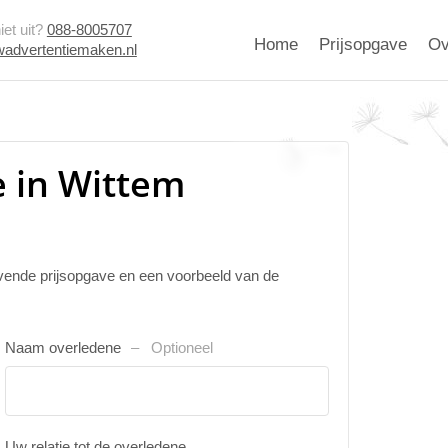
et uit?
088-8005707
Home
Prijsopgave
Ov
advertentiemaken.nl
 in Wittem
ijvende prijsopgave en een voorbeeld van de
Naam overledene
Optioneel
Uw relatie tot de overledene