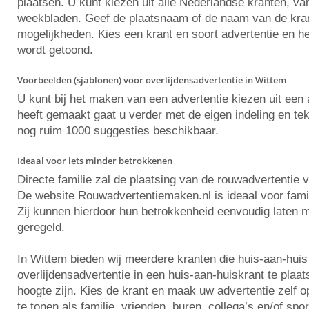
plaatsen. U kunt kiezen uit alle Nederlandse kranten, va
weekbladen. Geef de plaatsnaam of de naam van de krant 
mogelijkheden. Kies een krant en soort advertentie en he
wordt getoond.
Voorbeelden (sjablonen) voor overlijdensadvertentie in Wittem
U kunt bij het maken van een advertentie kiezen uit ee
heeft gemaakt gaat u verder met de eigen indeling en tekst
nog ruim 1000 suggesties beschikbaar.
Ideaal voor iets minder betrokkenen
Directe familie zal de plaatsing van de rouwadvertentie 
De website Rouwadvertentiemaken.nl is ideaal voor famili
Zij kunnen hierdoor hun betrokkenheid eenvoudig laten m
geregeld.
In Wittem bieden wij meerdere kranten die huis-aan-hui
overlijdensadvertentie in een huis-aan-huiskrant te plaa
hoogte zijn. Kies de krant en maak uw advertentie zelf
te tonen als familie, vrienden, buren, collega’s en/of spo