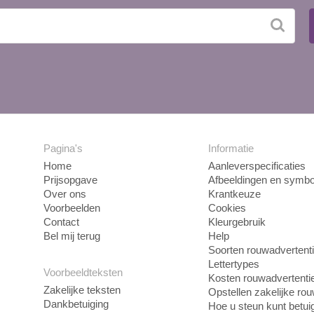
Pagina's
Informatie
Home
Aanleverspecificaties
Prijsopgave
Afbeeldingen en symbo
Over ons
Krantkeuze
Voorbeelden
Cookies
Contact
Kleurgebruik
Bel mij terug
Help
Soorten rouwadvertent
Lettertypes
Voorbeeldteksten
Kosten rouwadvertenti
Zakelijke teksten
Opstellen zakelijke ro
Dankbetuiging
Hoe u steun kunt betui