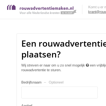
Komt u er ni
krant@rouw
Een rouwadvertentie
plaatsen?
Wij streven er naar om u zo snel mogelijk
een vrijbl
rouwadvertentie te sturen.
Bedrijfsnaam
Optioneel
Aanhef