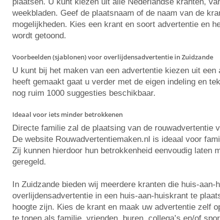
plaatsen. U kunt kiezen uit alle Nederlandse kranten, va
weekbladen. Geef de plaatsnaam of de naam van de krant 
mogelijkheden. Kies een krant en soort advertentie en he
wordt getoond.
Voorbeelden (sjablonen) voor overlijdensadvertentie in Zuidzande
U kunt bij het maken van een advertentie kiezen uit ee
heeft gemaakt gaat u verder met de eigen indeling en tekst
nog ruim 1000 suggesties beschikbaar.
Ideaal voor iets minder betrokkenen
Directe familie zal de plaatsing van de rouwadvertentie 
De website Rouwadvertentiemaken.nl is ideaal voor famili
Zij kunnen hierdoor hun betrokkenheid eenvoudig laten m
geregeld.
In Zuidzande bieden wij meerdere kranten die huis-aan-
overlijdensadvertentie in een huis-aan-huiskrant te plaa
hoogte zijn. Kies de krant en maak uw advertentie zelf
te tonen als familie, vrienden, buren, collega’s en/of spo