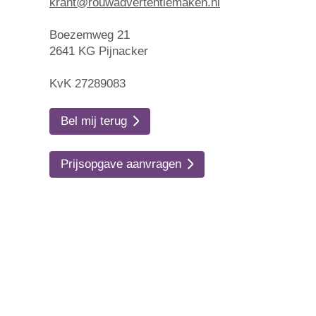
krant@rouwadvertentiemaken.nl
Boezemweg 21
2641 KG Pijnacker
KvK 27289083
Bel mij terug
Prijsopgave aanvragen