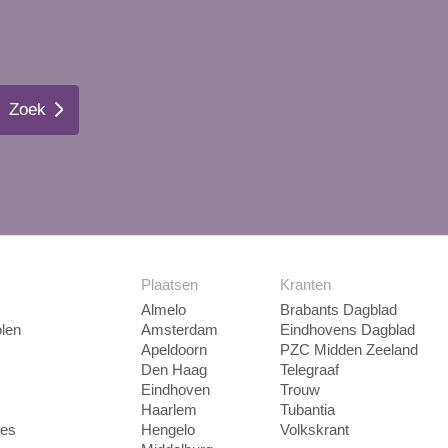
Zoek
Plaatsen
Kranten
Almelo
Brabants Dagblad
len
Amsterdam
Eindhovens Dagblad
Apeldoorn
PZC Midden Zeeland
Den Haag
Telegraaf
Eindhoven
Trouw
Haarlem
Tubantia
ies
Hengelo
Volkskrant