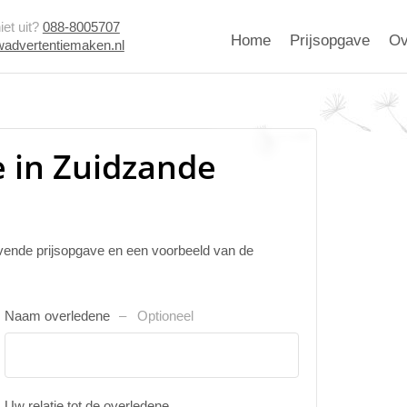
et uit?
088-8005707
Home
Prijsopgave
Ov
advertentiemaken.nl
 in Zuidzande
ijvende prijsopgave en een voorbeeld van de
Naam overledene
Optioneel
Uw relatie tot de overledene